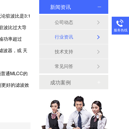
新闻资讯
驻波比是3:1
公司动态
于驻波比过大导
服务热线
行业资讯
输功率超过
和滤波器，或 天
技术支持
常见问答
普通MLCC的
成功案例
到更好的滤波效